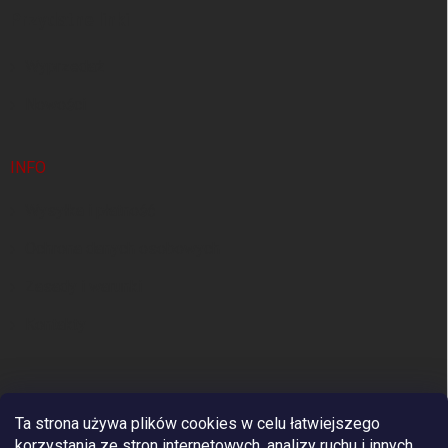
k
Przydatne linki
a
Wyprzedaż
Nowości
INFO
Wysyłka i płatność
Ochrona danych osobowych
Zasady i warunki
Kontakty
Ta strona używa plików cookies w celu łatwiejszego
korzystania ze stron internetowych, analizy ruchu i innych