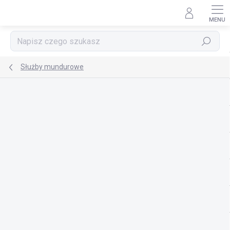
Przejść
do
treści
Szukaj
Służby mundurowe