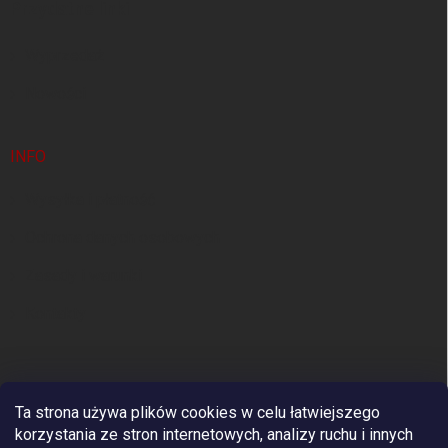
Przydatne linki
a
Wyprzedaż
Nowości
INFO
Wysyłka i płatność
Ochrona danych osobowych
Zasady i warunki
Kontakty
Ta strona używa plików cookies w celu łatwiejszego
korzystania ze stron internetowych, analizy ruchu i innych