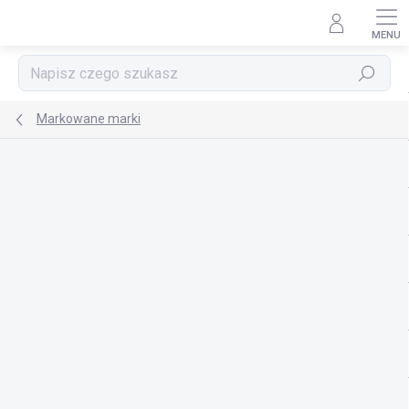
Przejść
do
treści
Szukaj
Markowane marki