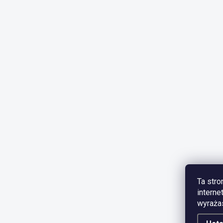
Ta stro
interne
wyrażas