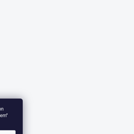
on
iem"