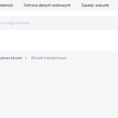
płatność
Ochrona danych osobowych
Zasady i warunki
PRACA RATOWNICZA
SŁUŻBY MUNDUROWE
AKCESOR
wspinaczkowe
Bloczki transportowe