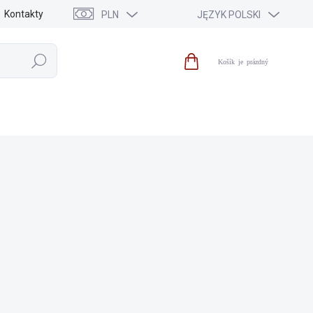
Kontakty
PLN
JĘZYK POLSKI
Szukaj
Koszyk
IA
WYPRZEDAŻ
NOWOŚCI
MARKI