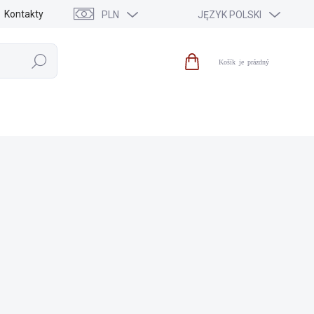
Kontakty
PLN
JĘZYK POLSKI
Szukaj
Koszyk
IA
WYPRZEDAŻ
NOWOŚCI
MARKI