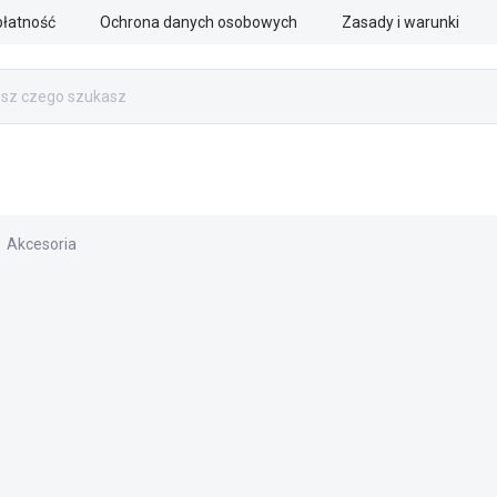
płatność
Ochrona danych osobowych
Zasady i warunki
PRACA RATOWNICZA
SŁUŻBY MUNDUROWE
AKCESOR
Akcesoria