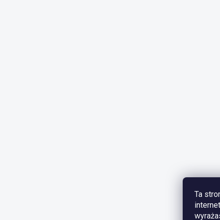
Ta stro
interne
wyrażas