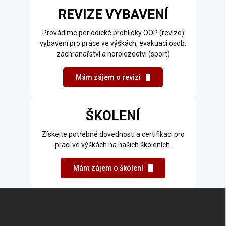
REVIZE VYBAVENÍ
Provádíme periodické prohlídky OOP (revize)
vybavení pro práce ve výškách, evakuaci osob,
záchranářství a horolezectví (sport)
Mám zájem o revizi
ŠKOLENÍ
Získejte potřebné dovednosti a certifikaci pro
práci ve výškách na našich školeních.
Mám zájem o školení
Z