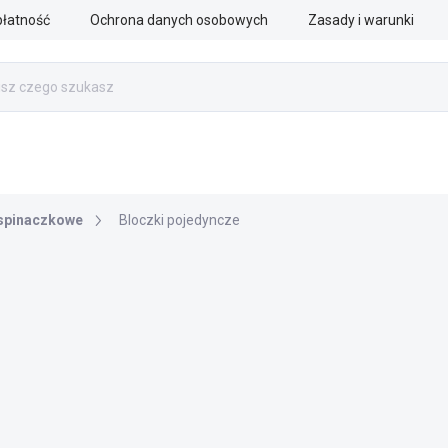
płatność
Ochrona danych osobowych
Zasady i warunki
PRACA RATOWNICZA
SŁUŻBY MUNDUROWE
AKCESOR
wspinaczkowe
Bloczki pojedyncze