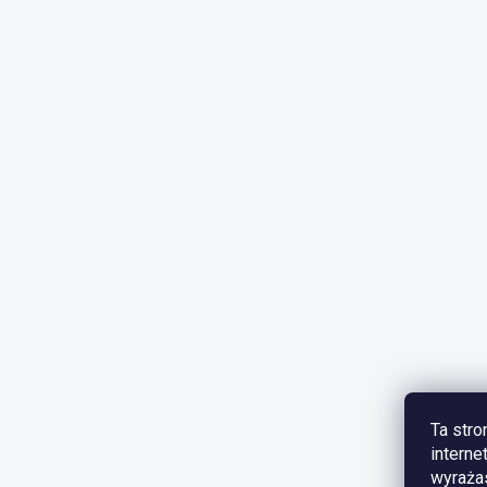
Ta stro
interne
wyrażas