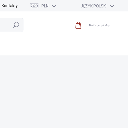
Kontakty
PLN
JĘZYK POLSKI
Szukaj
Koszyk
IA
WYPRZEDAŻ
NOWOŚCI
MARKI