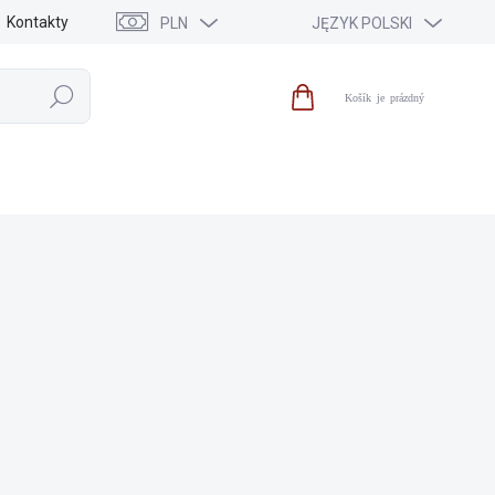
Kontakty
PLN
JĘZYK POLSKI
Szukaj
Koszyk
IA
WYPRZEDAŻ
NOWOŚCI
MARKI