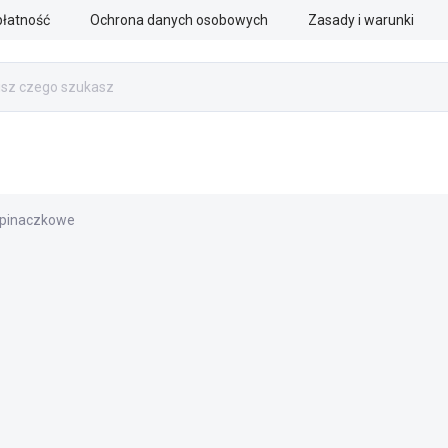
płatność
Ochrona danych osobowych
Zasady i warunki
PRACA RATOWNICZA
SŁUŻBY MUNDUROWE
AKCESOR
spinaczkowe