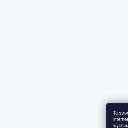
Ta stro
interne
wyrażas