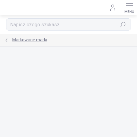
Przejść
do
treści
Szukaj
Markowane marki