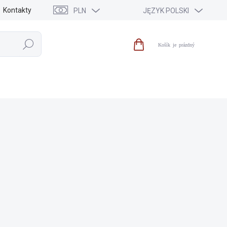
Kontakty
PLN
JĘZYK POLSKI
Szukaj
Koszyk
IA
WYPRZEDAŻ
NOWOŚCI
MARKI