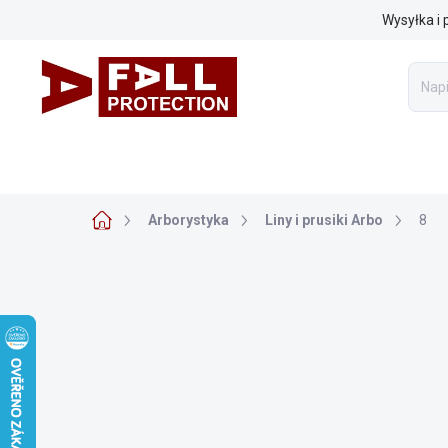
Przejść
Wysyłka i 
do
treści
SPRZĘT DO PRACY NA WYSOKOŚCI
ARBORYSTYKA
Home
Arborystyka
Liny i prusiki Arbo
8