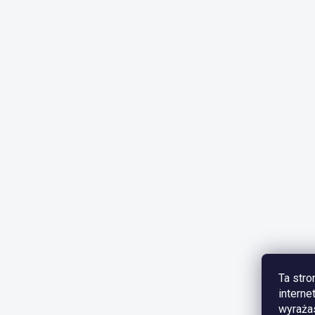
Ta stro
interne
wyrażas