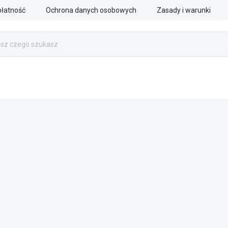
płatność
Ochrona danych osobowych
Zasady i warunki
PRACA RATOWNICZA
SŁUŻBY MUNDUROWE
AKCESOR