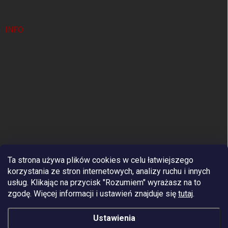
INFO
Wysyłka i płatność
Ochrona danych osobowych
Zasady i warunki
Kontakty
Ta strona używa plików cookies w celu łatwiejszego
korzystania ze stron internetowych, analizy ruchu i innych
usług. Klikając na przycisk "Rozumiem" wyrażasz na to
zgodę.
Więcej informacji i ustawień znajduje się
tutaj
.
Premium Europejski Dostawca Pracy w Wysokościach i
Wyposażeniach Arboriculture. Firmom
Ustawienia
zarejestrowanym w UE dostarczamy bez VAT.