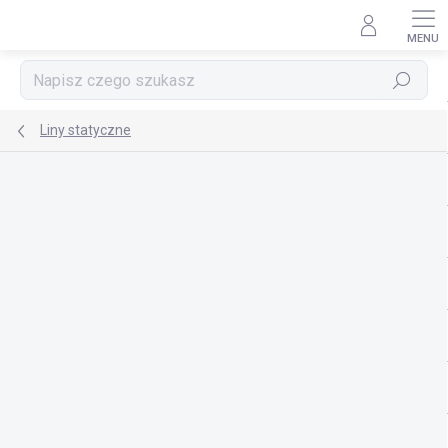
Przejść
do
treści
Szukaj
Liny statyczne