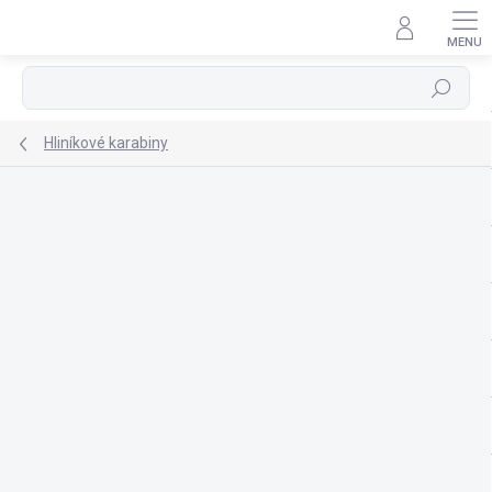
Přejít
na
obsah
Hledat
Hliníkové karabiny