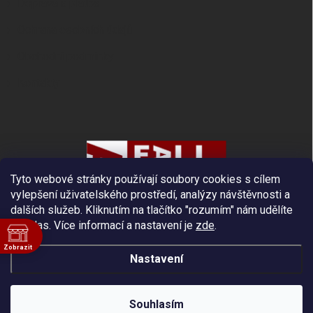
Doprava a platba
Ochrana osobních údajů
Obchodní podmínky
Kontakty
Tyto webové stránky používají soubory cookies s cílem
vylepšení uživatelského prostředí, analýzy návštěvnosti a
dalších služeb. Kliknutím na tlačítko "rozumím" nám udělíte
souhlas.
Více informací a nastavení je
zde
.
Zobrazit
Nastavení
ě
Copyright 2026
Fall Protection
. Všechna práva vyhrazena.
Souhlasím