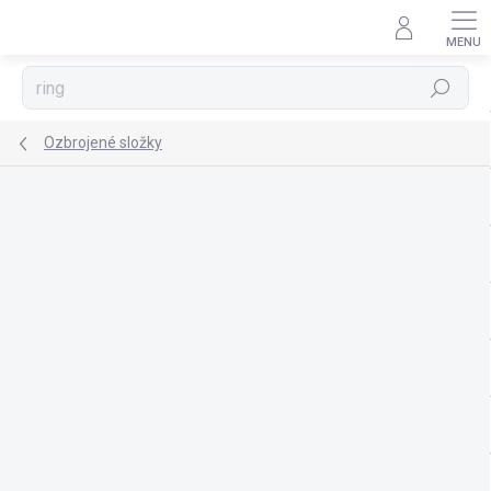
Přejít
na
obsah
Hledat
Ozbrojené složky