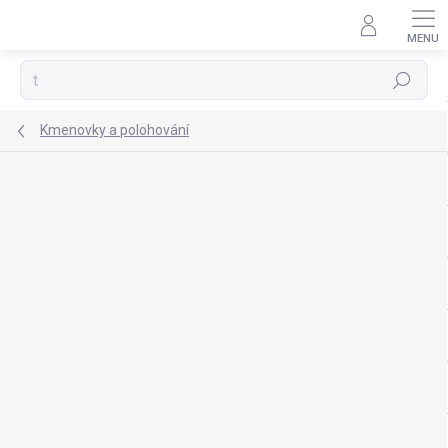
Přejít
na
obsah
Hledat
Kmenovky a polohování