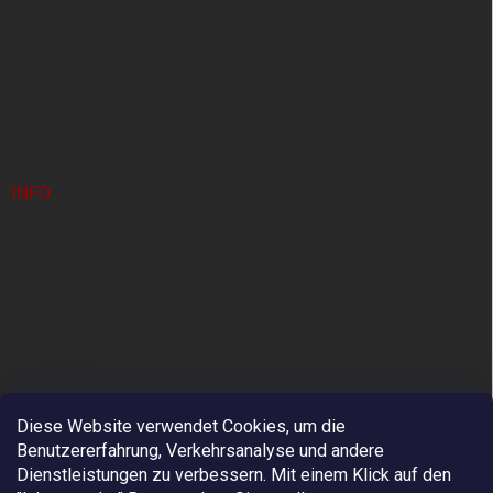
e
Nützliche Links
i
l
e
Ausverkauf
Neuigkeiten
INFO
Über uns. Ist es sicher?
GDPR
Geschäftsbedingungen
Kontakte
Diese Website verwendet Cookies, um die
Benutzererfahrung, Verkehrsanalyse und andere
Dienstleistungen zu verbessern. Mit einem Klick auf den