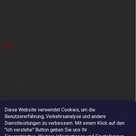
Nützliche Links
i
l
e
Ausverkauf
Neuigkeiten
INFO
Über uns. Ist es sicher?
GDPR
Geschäftsbedingungen
Kontakte
Diese Website verwendet Cookies, um die
Benutzererfahrung, Verkehrsanalyse und andere
Dienstleistungen zu verbessern. Mit einem Klick auf den
"Ich verstehe" Button geben Sie uns Ihr