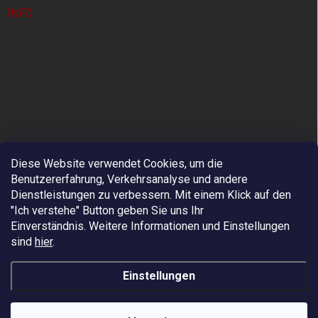
INFO
Über uns. Ist es sicher?
GDPR
Geschäftsbedingungen
Kontakte
Diese Website verwendet Cookies, um die
Benutzererfahrung, Verkehrsanalyse und andere
Dienstleistungen zu verbessern. Mit einem Klick auf den
"Ich verstehe" Button geben Sie uns Ihr
Einverständnis.
Weitere Informationen und Einstellungen
sind
hier
.
Wir sind ein europäischer Lieferant von Industriellen
Einstellungen
Absturzsicherung und Baumpflege. Wir liefern in alle
EU-Länder – umgekehrte Mehrwertsteuerregelung.
Versandkostenfrei mit DHL/PPL ab 200 EUR. Die
Copyright 2026
Fall Protection
. Alle Rechte vorbehalten.
Zahlung ist möglich via VISA, MASTERCARD, APPLE