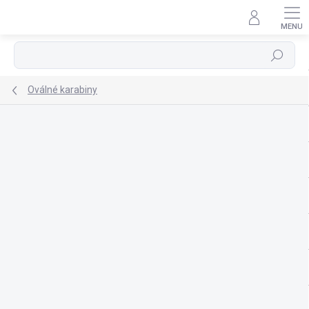
Přejít
na
obsah
Hledat
Oválné karabiny