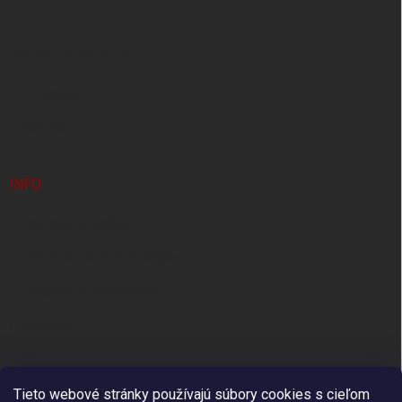
ä
t
Užitočné odkazy
i
e
Výpredaj
Novinky
INFO
Doprava a platba
Ochrana osobných údajov
Obchodné podmienky
Kontakty
Tieto webové stránky používajú súbory cookies s cieľom