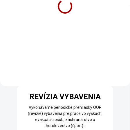
30 l
nářadí GEAR MULE 15 l
€60,98
€60,15
€50,40 bez DPH
€49,71 bez DPH
Do košíka
Do košíka
REVÍZIA VYBAVENIA
Vykonávame periodické prehliadky OOP
(revízie) vybavenia pre práce vo výškach,
evakuáciu osôb, záchranárstvo a
horolezectvo (šport).