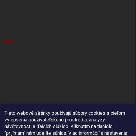
e
Výpredaj
Novinky
INFO
Doprava a platba
Ochrana osobných údajov
Obchodné podmienky
Kontakty
Tieto webové stránky používajú súbory cookies s cieľom
vylepšenia používateľského prostredia, analýzy
návštevnosti a ďalších služieb. Kliknutím na tlačidlo
"prijímam" nám udelíte súhlas.
Viac informácií a nastavenia