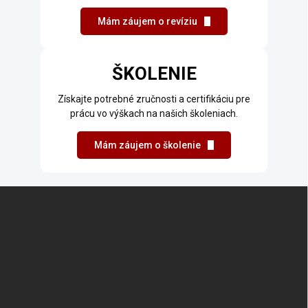
Mám záujem o revíziu
ŠKOLENIE
Získajte potrebné zručnosti a certifikáciu pre
prácu vo výškach na našich školeniach.
Mám záujem o školenie
Z
á
p
ä
t
Užitočné odkazy
i