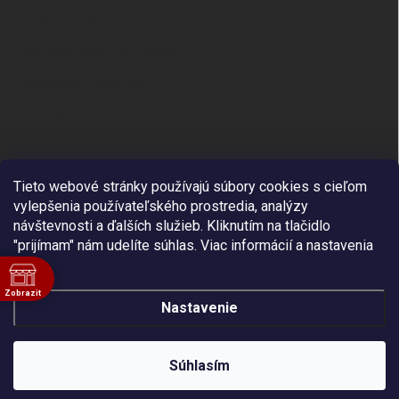
Doprava a platba
Ochrana osobných údajov
Obchodné podmienky
Kontakty
Tieto webové stránky používajú súbory cookies s cieľom
vylepšenia používateľského prostredia, analýzy
návštevnosti a ďalších služieb. Kliknutím na tlačidlo
"prijímam" nám udelíte súhlas.
Viac informácií a nastavenia
je .
Zobrazit
Nastavenie
ě
Sme dodávateľ vybavenia pre výškové práce a
arboristiku. Platcom dane zasielame na Slovensko bez
Copyright 2026
Fall Protection
. Všetky práva vyhradené.
DPH. Doprava je zadarmo pri objednávke nad 65 EUR.
Súhlasím
Doručenie do 48 hodín.
Vytvoril Shoptet