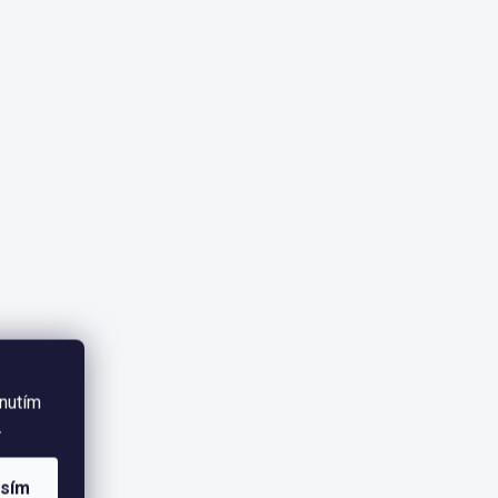
knutím
.
asím