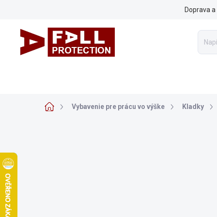
Prejsť
Doprava a 
na
obsah
VYBAVENIE PRE PRÁCU VO VÝŠKE
ARBORISTIKA
Z
Domov
Vybavenie pre prácu vo výške
Kladky