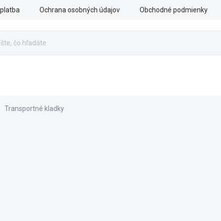
platba
Ochrana osobných údajov
Obchodné podmienky
ÁCHRANA
OZBROJENÉ SILY
PRÍSLUŠENSTVO
VÝ
Transportné kladky