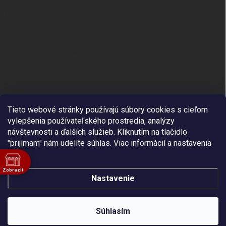
Doprava a platba
Ochrana osobných údajov
Obchodné podmienky
Kontakty
Tieto webové stránky používajú súbory cookies s cieľom
vylepšenia používateľského prostredia, analýzy
návštevnosti a ďalších služieb. Kliknutím na tlačidlo
"prijímam" nám udelíte súhlas.
Viac informácií a nastavenia
je .
Zobrazit
Nastavenie
ě
Sme dodávateľ vybavenia pre výškové práce a
arboristiku. Platcom dane zasielame na Slovensko bez
Copyright 2026
Fall Protection
. Všetky práva vyhradené.
DPH. Doprava je zadarmo pri objednávke nad 65 EUR.
Súhlasím
Doručenie do 48 hodín.
Vytvoril Shoptet