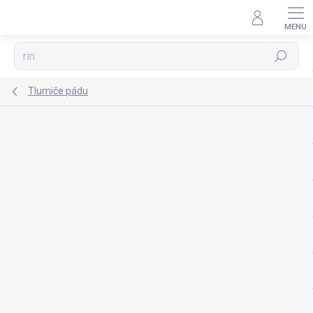
Přejít
na
obsah
Hledat
Tlumiče pádu