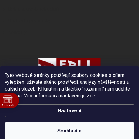
Ochrana osobních údajů
Obchodní podmínky
Kontakty
Tyto webové stránky používají soubory cookies s cílem
vylepšení uživatelského prostředí, analýzy návštěvnosti a
dalších služeb. Kliknutím na tlačítko "rozumím" nám udělíte
souhlas.
Více informací a nastavení je
zde
.
Zobrazit
Nastavení
ě
Copyright 2026
Fall Protection
. Všechna práva vyhrazena.
Souhlasím
Vytvořil Shoptet