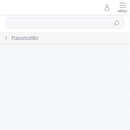
Přejít
na
obsah
Hledat
Pracovní přilby