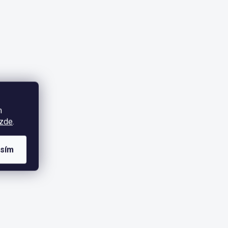
m
zde
.
asím