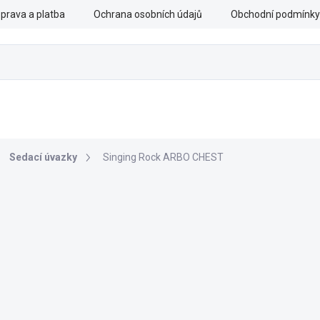
prava a platba
Ochrana osobních údajů
Obchodní podmínky
CHRANNÉ PRÁCE
OZBROJENÉ SLOŽKY
DOPLŇKY
Sedací úvazky
Singing Rock ARBO CHEST