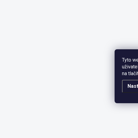
Tyto we
uživate
na tlač
Nast