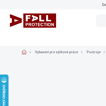
Přejít
Do
na
obsah
VYBAVENÍ PRO VÝŠKOVÉ PRÁCE
ARBORISTIKA
ZÁ
Domů
Vybavení pro výškové práce
Postroje