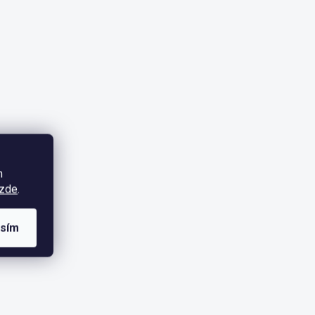
m
zde
.
asím