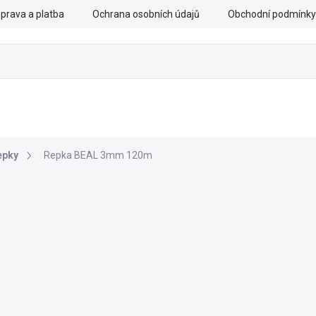
prava a platba
Ochrana osobních údajů
Obchodní podmínky
CHRANNÉ PRÁCE
OZBROJENÉ SLOŽKY
DOPLŇKY
epky
Repka BEAL 3mm 120m