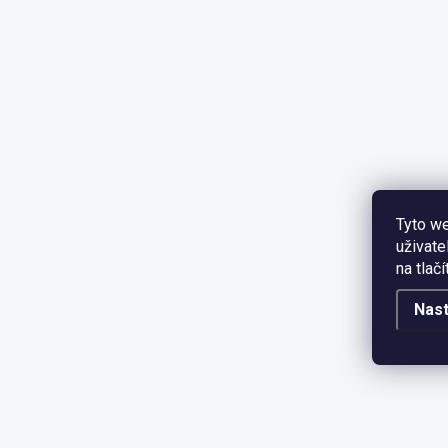
Tyto we
uživate
na tlač
Nast