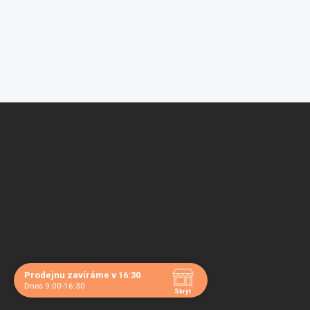
Z
á
p
a
Užitečné odkazy
t
í
Výprodej
Novinky
Vrácení zboží
Prodejnu zavíráme v 16:30
Dnes 9:00-16:30
Skrýt
Navštivte nás osobně