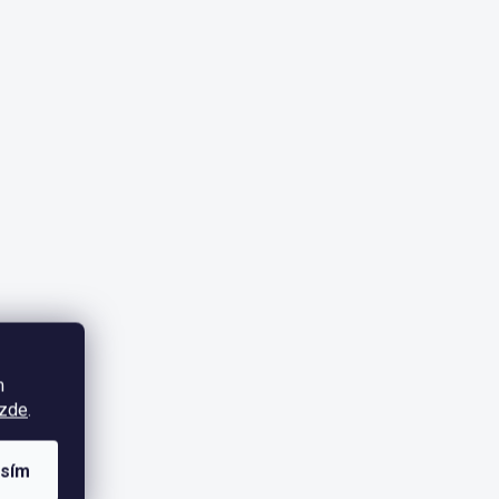
m
zde
.
asím