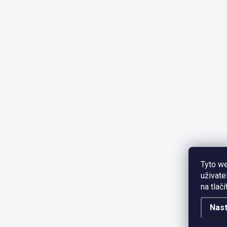
Tyto we
uživate
na tlač
Nast