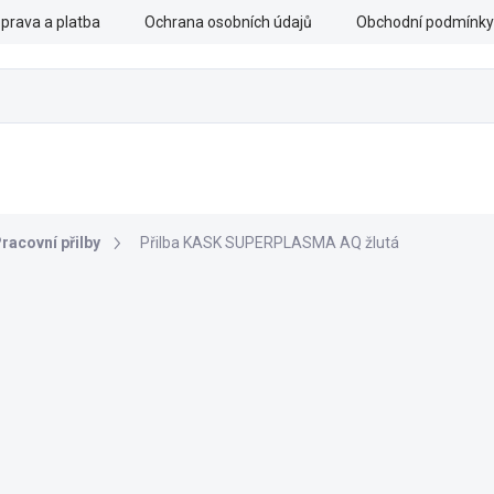
prava a platba
Ochrana osobních údajů
Obchodní podmínky
CHRANNÉ PRÁCE
OZBROJENÉ SLOŽKY
DOPLŇKY
racovní přilby
Přilba KASK SUPERPLASMA AQ žlutá