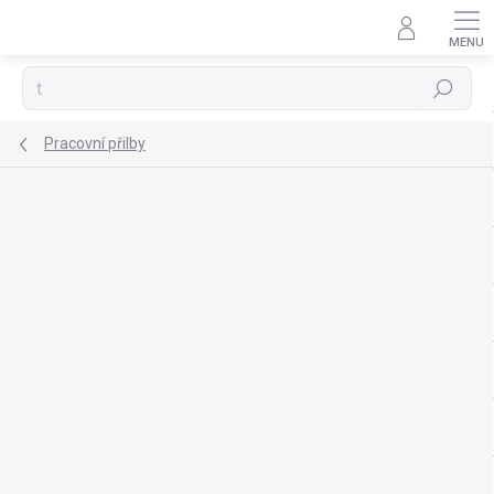
Přejít
na
obsah
Hledat
Pracovní přilby