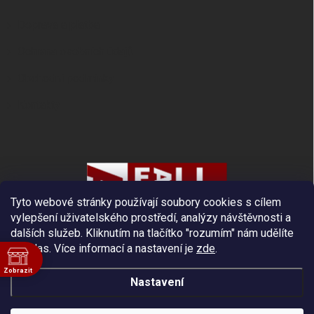
Doprava a platba
Ochrana osobních údajů
Obchodní podmínky
Kontakty
Tyto webové stránky používají soubory cookies s cílem
vylepšení uživatelského prostředí, analýzy návštěvnosti a
dalších služeb. Kliknutím na tlačítko "rozumím" nám udělíte
souhlas.
Více informací a nastavení je
zde
.
Zobrazit
Nastavení
ě