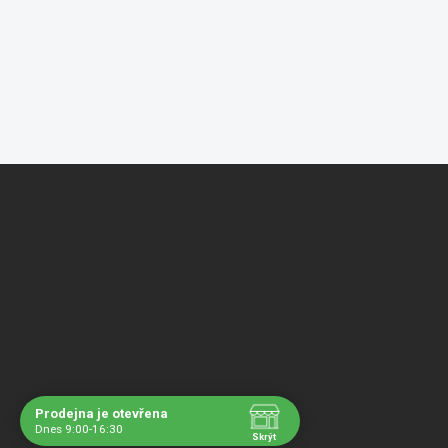
Z
á
p
a
Užitečné odkazy
t
í
Výprodej
Novinky
Vrácení zboží
Prodejna je otevřena
Dnes 9:00-16:30
Skrýt