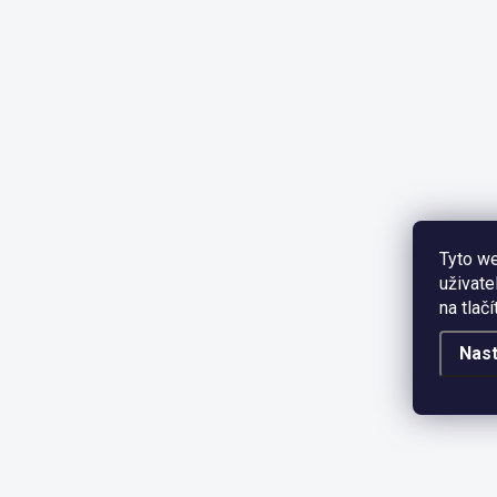
Tyto we
uživate
na tlač
Nast