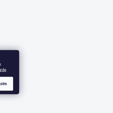
m
zde
.
asím