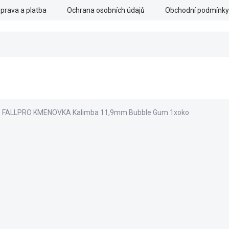
prava a platba
Ochrana osobních údajů
Obchodní podmínky
CHRANNÉ PRÁCE
OZBROJENÉ SLOŽKY
DOPLŇKY
FALLPRO KMENOVKA Kalimba 11,9mm Bubble Gum 1xoko