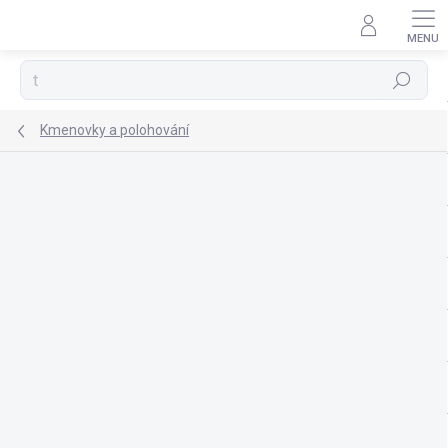
Přejít
na
obsah
Hledat
Kmenovky a polohování