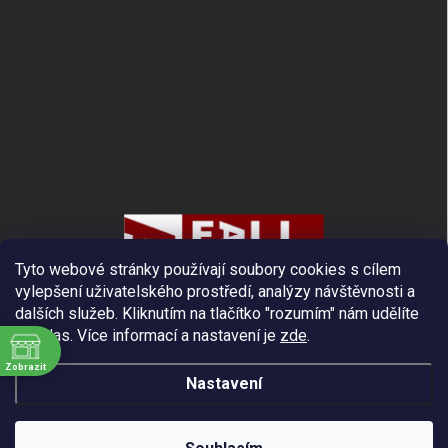
Doprava a platba
Ochrana osobních údajů
Obchodní podmínky
Kontakty
Tyto webové stránky používají soubory cookies s cílem
vylepšení uživatelského prostředí, analýzy návštěvnosti a
dalších služeb. Kliknutím na tlačítko "rozumím" nám udělíte
souhlas.
Více informací a nastavení je
zde
.
Zobrazit
Nastavení
ě
Copyright 2026
Fall Protection
. Všechna práva vyhrazena.