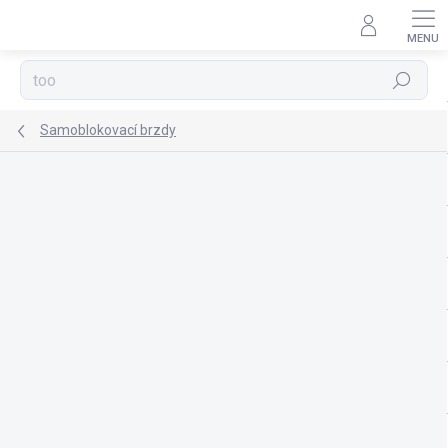
Přejít
na
obsah
Hledat
Samoblokovací brzdy