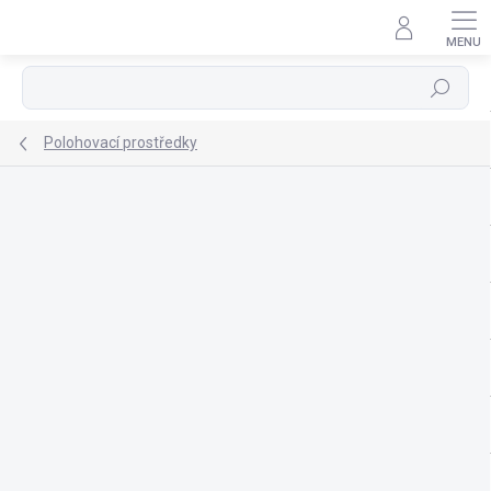
Přejít
na
obsah
Hledat
Polohovací prostředky