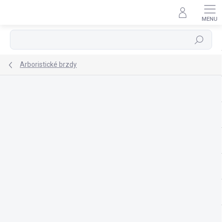
Přejít
na
obsah
Hledat
Arboristické brzdy