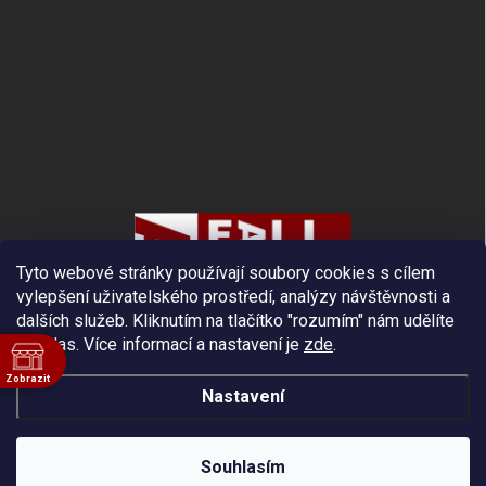
Ochrana osobních údajů
Obchodní podmínky
Kontakty
Tyto webové stránky používají soubory cookies s cílem
vylepšení uživatelského prostředí, analýzy návštěvnosti a
dalších služeb. Kliknutím na tlačítko "rozumím" nám udělíte
souhlas.
Více informací a nastavení je
zde
.
Zobrazit
Nastavení
ě
Copyright 2026
Fall Protection
. Všechna práva vyhrazena.
Souhlasím