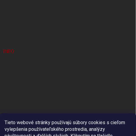
t
Užitočné odkazy
i
e
Výpredaj
Novinky
INFO
Doprava a platba
Ochrana osobných údajov
Obchodné podmienky
Kontakty
Tieto webové stránky používajú súbory cookies s cieľom
vylepšenia používateľského prostredia, analýzy
návštevnosti a ďalších služieb. Kliknutím na tlačidlo