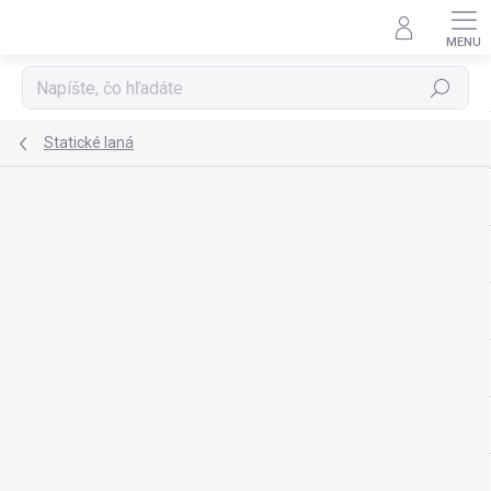
Prejsť
na
obsah
Hľadať
Statické laná