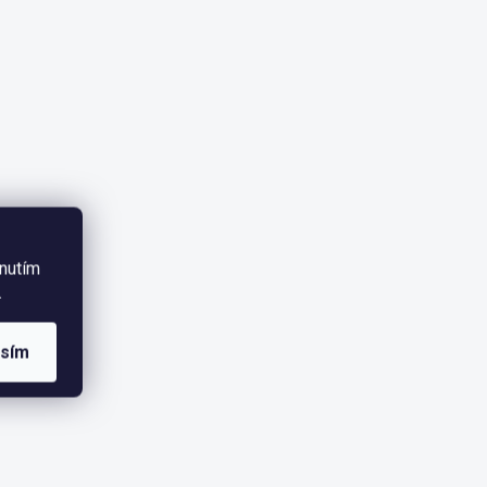
knutím
.
asím