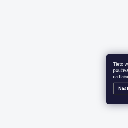
Tieto w
používa
na tlač
Nas