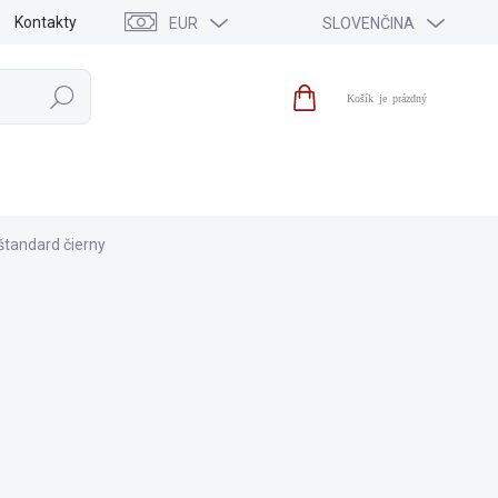
Kontakty
EUR
SLOVENČINA
Hľadať
Nákupný
košík
PREDAJ
NOVINKY
ZNAČKY
štandard čierny