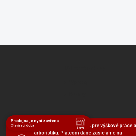
Z
á
p
ä
Užitočné odkazy
t
i
Výpredaj
e
Novinky
Prodejna je nyní zavřena
Sme dodávateľ vybavenia pre výškové práce 
Otevírací doba
Skrýt
arboristiku. Platcom dane zasielame na
Navštivte nás osobně