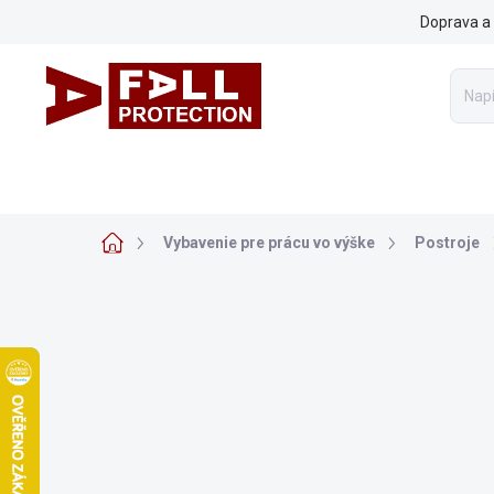
Prejsť
Doprava a 
na
obsah
VYBAVENIE PRE PRÁCU VO VÝŠKE
ARBORISTIKA
Z
Domov
Vybavenie pre prácu vo výške
Postroje