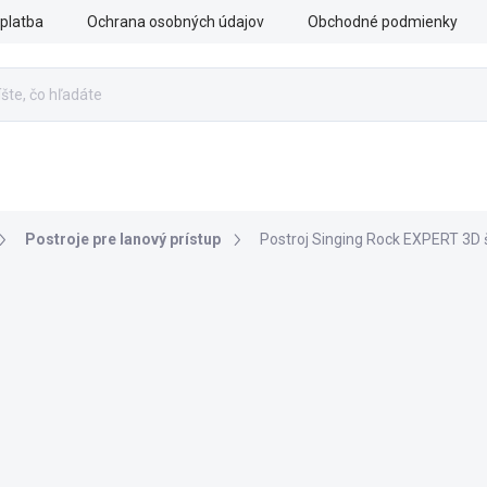
platba
Ochrana osobných údajov
Obchodné podmienky
ÁCHRANA
OZBROJENÉ SILY
PRÍSLUŠENSTVO
VÝ
Postroje pre lanový prístup
Postroj Singing Rock EXPERT 3D 