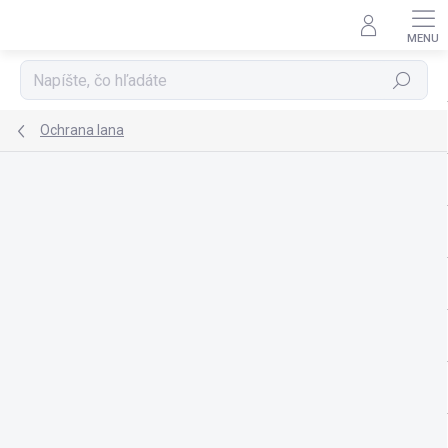
Prejsť
na
obsah
Hľadať
Ochrana lana