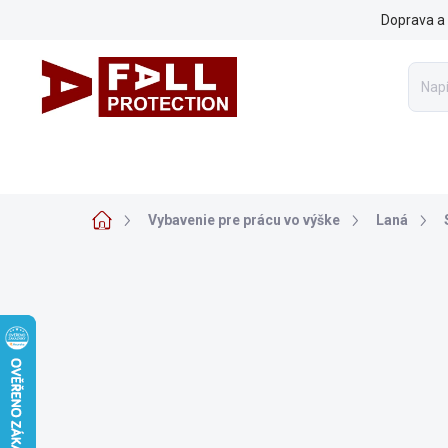
Prejsť
Doprava a 
na
obsah
VYBAVENIE PRE PRÁCU VO VÝŠKE
ARBORISTIKA
Z
Domov
Vybavenie pre prácu vo výške
Laná