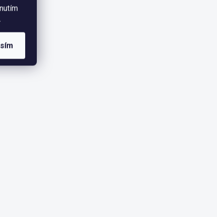
knutím
.
asím