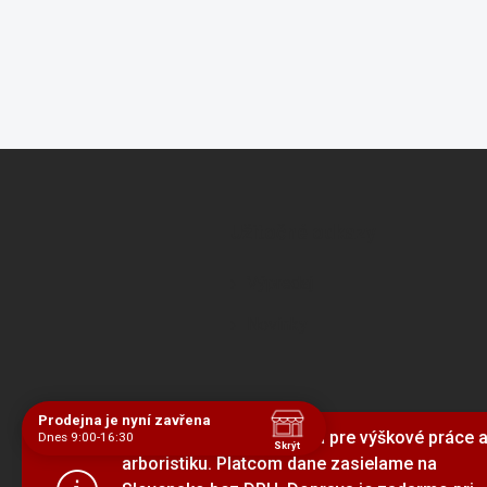
Z
á
p
ä
Užitočné odkazy
t
i
Výpredaj
e
Novinky
Prodejna je nyní zavřena
Sme dodávateľ vybavenia pre výškové práce 
Dnes 9:00-16:30
Skrýt
arboristiku. Platcom dane zasielame na
Navštivte nás osobně