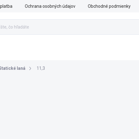
platba
Ochrana osobných údajov
Obchodné podmienky
ÁCHRANA
OZBROJENÉ SILY
PRÍSLUŠENSTVO
VÝ
Statické laná
11,3