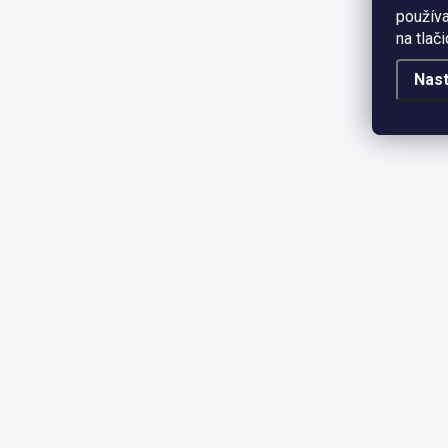
používa
na tlač
Nas