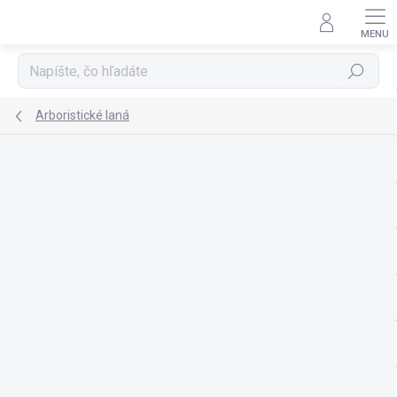
Prejsť
na
obsah
Hľadať
Arboristické laná