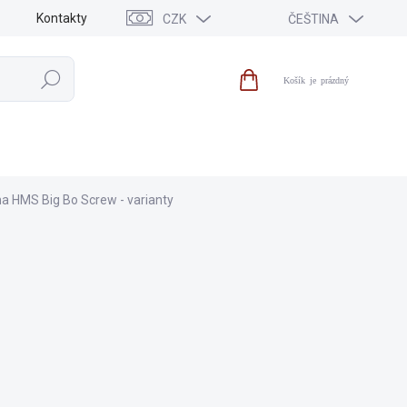
Kontakty
CZK
ČEŠTINA
Hledat
Nákupní
košík
VÝPRODEJ
NOVINKY
ZNAČKY
na HMS Big Bo Screw - varianty