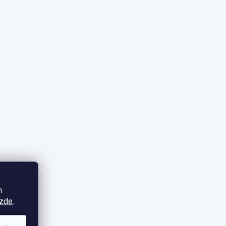
m
zde
.