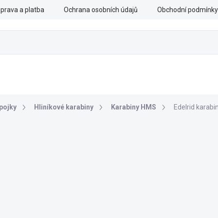
prava a platba
Ochrana osobních údajů
Obchodní podmínky
CHRANNÉ PRÁCE
OZBROJENÉ SLOŽKY
DOPLŇKY
pojky
Hliníkové karabiny
Karabiny HMS
Edelrid karabi