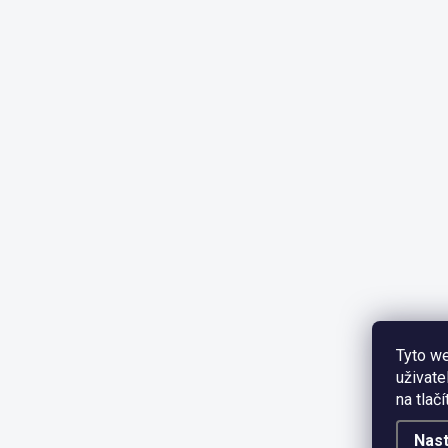
Tyto we
uživate
na tlač
Nast