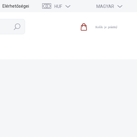
Elérhetőségei
HUF
MAGYAR
Keresés
Kosár
KIEGÉSZÍTŐK
KIÁRUSÍTÁS
HÍREK
MÁRKÁK