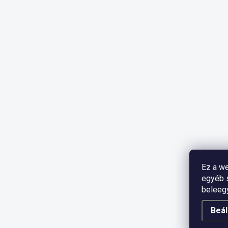
Ez a we
egyéb s
beleeg
Beál