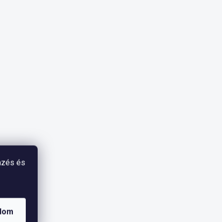
mzés és
dom