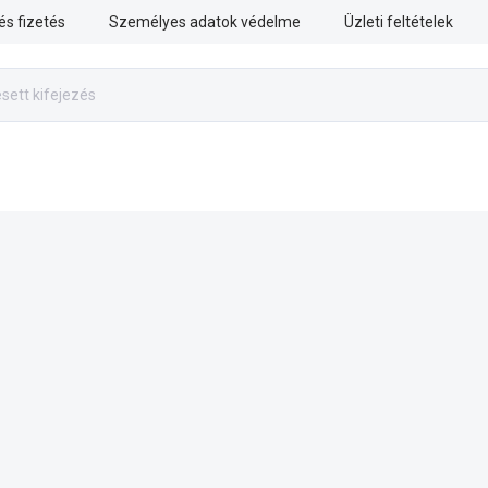
 és fizetés
Személyes adatok védelme
Üzleti feltételek
RISZTIKA
MENTÉSI MUNKÁK
FEGYVERES ERŐK