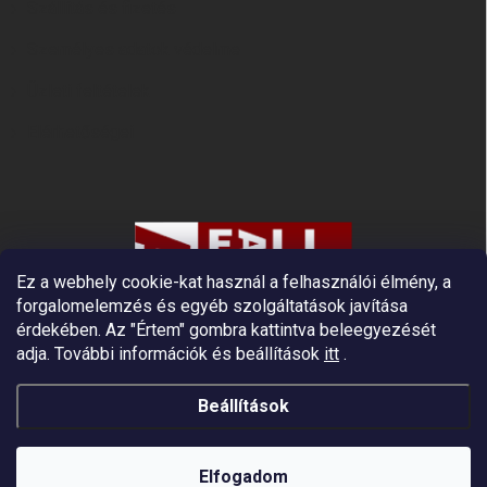
Szállítás és fizetés
Személyes adatok védelme
Üzleti feltételek
Elérhetőségei
Ez a webhely cookie-kat használ a felhasználói élmény, a
forgalomelemzés és egyéb szolgáltatások javítása
érdekében. Az "Értem" gombra kattintva beleegyezését
adja.
További információk és beállítások
itt
.
Prémium európai beszállító a magasban végzett
munkához és a fatermesztéshez. Az EU összes
Beállítások
országába szállítunk – fordított áfa. Ingyenes szállítás
DHL/PPL-vel 200 EUR feletti rendelés esetén. Fizetni
VISA, MASTERCARD, APPLE PAY, GOOGLE PAY,
Copyright 2026
Fall Protection
. Minden jog fenntartva.
PAYPAL segítségével lehetséges. Világszerte
Elfogadom