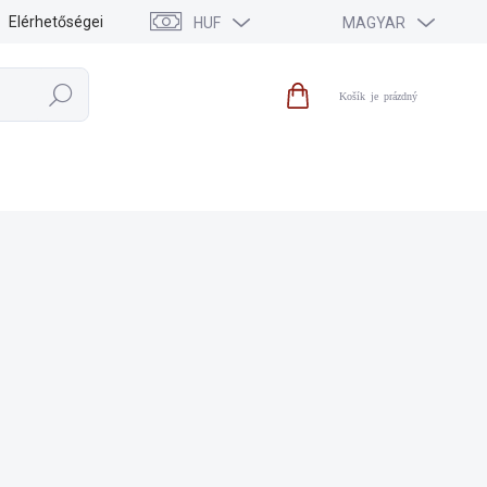
Elérhetőségei
HUF
MAGYAR
Keresés
Kosár
KIEGÉSZÍTŐK
KIÁRUSÍTÁS
HÍREK
MÁRKÁK