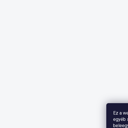
Ez a we
egyéb s
beleeg