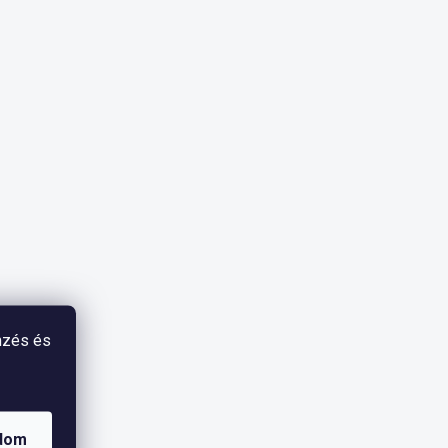
mzés és
dom