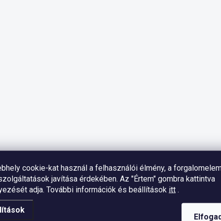
bhely cookie-kat használ a felhasználói élmény, a forgalomele
zolgáltatások javítása érdekében. Az "Értem" gombra kattintva
yezését adja.
További információk és beállítások
itt
.
lítások
Elfoga