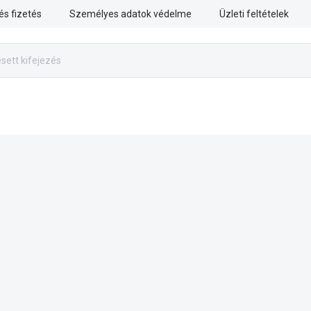
 és fizetés
Személyes adatok védelme
Üzleti feltételek
RISZTIKA
MENTÉSI MUNKÁK
FEGYVERES ERŐK