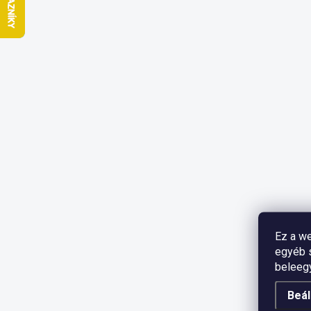
Ez a we
egyéb s
beleeg
Beál