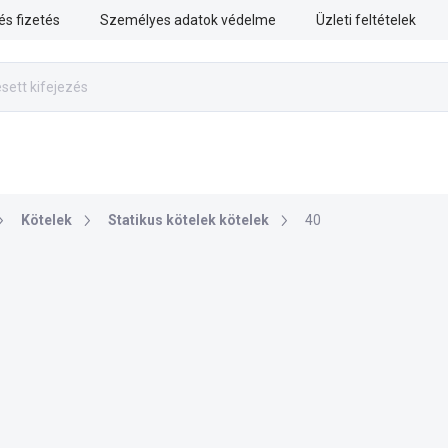
 és fizetés
Személyes adatok védelme
Üzleti feltételek
RISZTIKA
MENTÉSI MUNKÁK
FEGYVERES ERŐK
Kötelek
Statikus kötelek kötelek
40