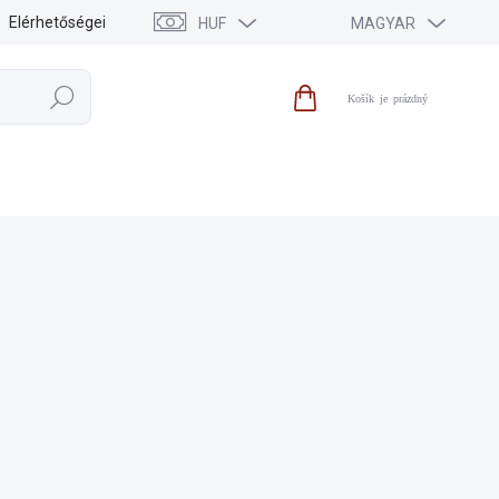
Elérhetőségei
HUF
MAGYAR
Keresés
Kosár
KIEGÉSZÍTŐK
KIÁRUSÍTÁS
HÍREK
MÁRKÁK