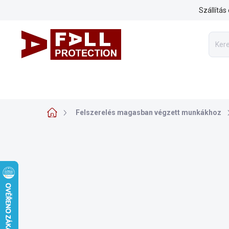
Ugrás
Szállítás
a
fő
tartalomhoz
FELSZERELÉS MAGASBAN VÉGZETT MUNKÁKHOZ
ARBO
Kezdőlap
Felszerelés magasban végzett munkákhoz