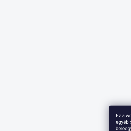
Ez a we
egyéb s
beleeg