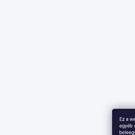
Ez a we
egyéb s
beleeg