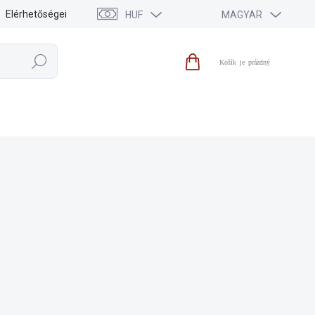
Elérhetőségei
HUF
MAGYAR
Keresés
Kosár
KIEGÉSZÍTŐK
KIÁRUSÍTÁS
HÍREK
MÁRKÁK