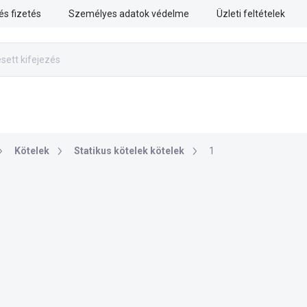
 és fizetés
Személyes adatok védelme
Üzleti feltételek
RISZTIKA
MENTÉSI MUNKÁK
FEGYVERES ERŐK
Kötelek
Statikus kötelek kötelek
1