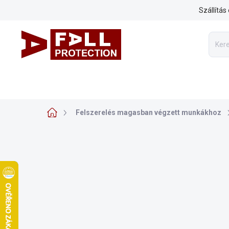
Ugrás
Szállítás
a
fő
tartalomhoz
FELSZERELÉS MAGASBAN VÉGZETT MUNKÁKHOZ
ARBO
Kezdőlap
Felszerelés magasban végzett munkákhoz